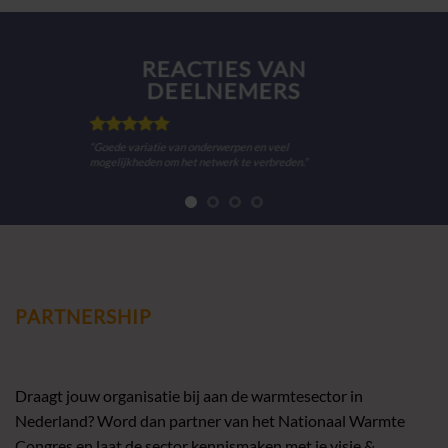
N
REACTIES VA
S
DEELNEMER
“Helder programma, veel keuzes, voor ieder
n.”
PARTNERSHIP
Draagt jouw organisatie bij aan de warmtesector in
Nederland? Word dan partner van het Nationaal Warmte
Congres en laat de sector kennismaken met je visie &