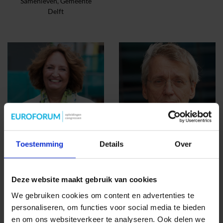
Samenleven, Gemeente
Delft
Toestemming
Details
Over
Liesbeth Spies
Peter Cool
Voorzitter, Aedes
Voorzitter, Vereniging voor
Duurzame Warmte
Deze website maakt gebruik van cookies
We gebruiken cookies om content en advertenties te
personaliseren, om functies voor social media te bieden
BEKIJK ALLE SPREKERS
en om ons websiteverkeer te analyseren. Ook delen we