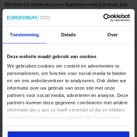
Bij Hotel De Keizerskroon in Apeldoorn voel je je thuis. Dat
begint al bij binnenkomst in de sfeervolle lobby met open
haard; de huiskamer van het hotel. De luxe, gerenoveerde
hotelkamers hebben een royale uitstraling en tegelijkertijd
Toestemming
Details
Over
een intieme sfeer. Aan alles is gedacht: een fijne loungeplek,
Smart TV met Chromecast om uw eigen series en muziek te
streamen, een luxe badkamer met Rituals producten en
Deze website maakt gebruik van cookies
royale boxsprings om in weg te dromen. Natuurliefhebbers
kunnen vanuit het hotel alle kanten op. Wandel door Het
We gebruiken cookies om content en advertenties te
Kroondomein en haar paleisparken of fiets door bosgebied
personaliseren, om functies voor social media te bieden
en langs open velden. Ieder seizoen is hier prachtig!
en om ons websiteverkeer te analyseren. Ook delen we
informatie over uw gebruik van onze site met onze
partners voor social media, adverteren en analyse. Deze
partners kunnen deze gegevens combineren met andere
informatie die u aan ze heeft verstrekt of die ze hebben
verzameld op basis van uw gebruik van hun services.