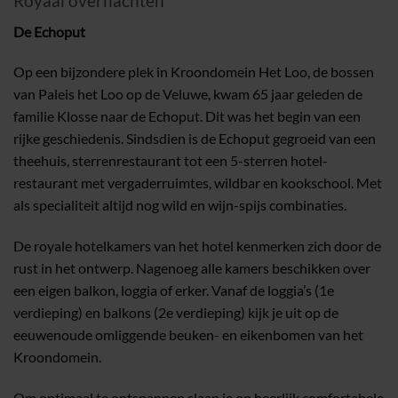
Royaal overnachten
De Echoput
Op een bijzondere plek in Kroondomein Het Loo, de bossen
van Paleis het Loo op de Veluwe, kwam 65 jaar geleden de
familie Klosse naar de Echoput. Dit was het begin van een
rijke geschiedenis. Sindsdien is de Echoput gegroeid van een
theehuis, sterrenrestaurant tot een 5-sterren hotel-
restaurant met vergaderruimtes, wildbar en kookschool. Met
als specialiteit altijd nog wild en wijn-spijs combinaties.
De royale hotelkamers van het hotel kenmerken zich door de
rust in het ontwerp. Nagenoeg alle kamers beschikken over
een eigen balkon, loggia of erker. Vanaf de loggia’s (1e
verdieping) en balkons (2e verdieping) kijk je uit op de
eeuwenoude omliggende beuken- en eikenbomen van het
Kroondomein.
Om optimaal te ontspannen slaap je op heerlijk comfortabele