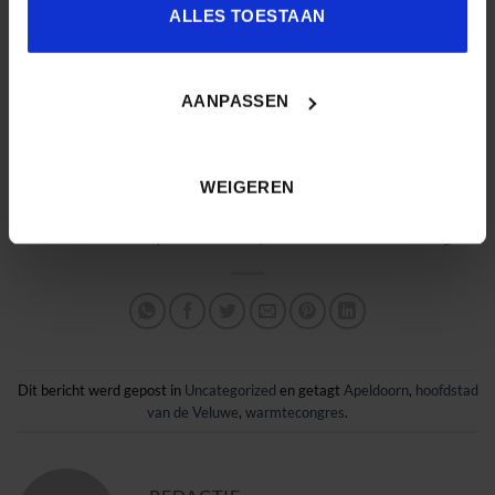
ALLES TOESTAAN
AANPASSEN
WEIGEREN
Kijk voor meer informatie en de koringscodes bij één van
deze twee hotels op:
Informatie | Nationaal Warmte Congres
Dit bericht werd gepost in
Uncategorized
en getagt
Apeldoorn
,
hoofdstad
van de Veluwe
,
warmtecongres
.