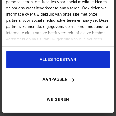
personaliseren, om functies voor social media te bieden
en om ons websiteverkeer te analyseren. Ook delen we
informatie over uw gebruik van onze site met onze
Naam
*
partners voor social media, adverteren en analyse. Deze
partners kunnen deze gegevens combineren met andere
informatie die u aan ze heeft verstrekt of die ze hebben
verzameld op basis van uw gebruik van hun services.
E-mail
*
ALLES TOESTAAN
Site
AANPASSEN
Mijn naam, e-mail en site opslaan in deze browser voor
de volgende keer wanneer ik een reactie plaats.
WEIGEREN