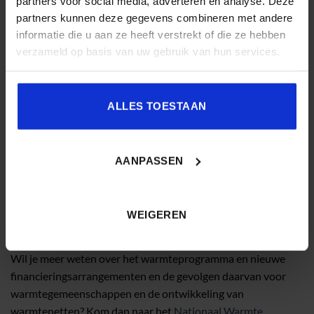
partners voor social media, adverteren en analyse. Deze
woningen aan te sluiten op een warmtenet was er. Maar
partners kunnen deze gegevens combineren met andere
gemeenten de taak geven om daar een aantal van te
informatie die u aan ze heeft verstrekt of die ze hebben
realiseren, is niet gebeurd.” Jan: “Het warmteprogramma – de
verzameld op basis van uw gebruik van hun services.
nieuwe transitievisie warmte – moet echt duidelijk creëren
wat er per wijk moet gebeuren zodat de vrijblijvendheid eraf
gaat. Er zijn gelukkig steeds meer gemeenten die
ALLES TOESTAAN
bewonersinitiatieven heel serieus nemen, bijvoorbeeld
omdat ze het zelf niet voor elkaar krijgen om
energieprojecten van de grond te krijgen. Als nieuwe
AANPASSEN
wetgeving nu voor alle partijen helderheid gaat verschaffen
én de businesscase van warmtenetten wordt bijvoorbeeld
door de WIS-subsidie beter, dan kan het snel gaan lopen.”
WEIGEREN
Praat mee over de toekomst van energiegemeenschappen
Wil je meer weten over het warmteprogramma en nieuwe
financieringsarrangementen en de gevolgen daarvan voor
warmtegemeenschappen en de ontwikkeling van
warmtenetten? Kom dan naar het
Nationaal Warmte