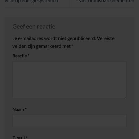
visie op energiesystemen
– vier onmisbare elementen
Geef een reactie
Je e-mailadres wordt niet gepubliceerd.
Vereiste
velden zijn gemarkeerd met
*
Reactie
*
Naam
*
E-mail
*