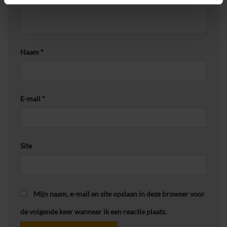
Naam
*
E-mail
*
Site
Mijn naam, e-mail en site opslaan in deze browser voor
de volgende keer wanneer ik een reactie plaats.