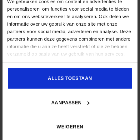
We gebruiken cookies om content en advertenties te
REDACTIE
personaliseren, om functies voor social media te bieden
en om ons websiteverkeer te analyseren. Ook delen we
informatie over uw gebruik van onze site met onze
partners voor social media, adverteren en analyse. Deze
partners kunnen deze gegevens combineren met andere
Congrescentrum Orpheus
informatie die u aan ze heeft verstrekt of die ze hebben
‘Warmtetransitie is kwestie
verzameld op basis van uw gebruik van hun services.
host van het Nationaal
van weten, willen en kunnen’
Warmte Congres 2023
ALLES TOESTAAN
Geef een reactie
Je e-mailadres wordt niet gepubliceerd.
Vereiste
AANPASSEN
velden zijn gemarkeerd met
*
Reactie
*
WEIGEREN