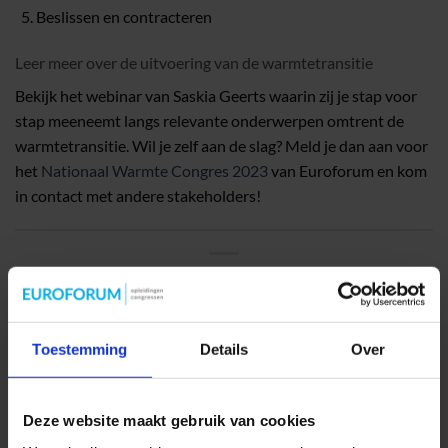
Beslissen en contracteren
Leer meer over de uitvoering van de warmtetransitie
Bekijk het webinar van Saskia Geerts waarin zij je stap voor
stap meeneemt langs relevante onderwerpen omtrent de
warmtetransitie. Wil je zelf aan de slag? Meld je dan aan voor
het
Nationaal Warmte Congres 2023
van Euroforum en kom
in contact met andere stakeholders!
Toestemming
Details
Over
Dit bericht werd gepost in
Uncategorized
en getagt
congres
,
duurzaamheid
,
energietransitie
,
Transitiviesie Warmte
,
warmte
,
warmtecongres
,
warmtetransitie
,
webinar
.
Deze website maakt gebruik van cookies